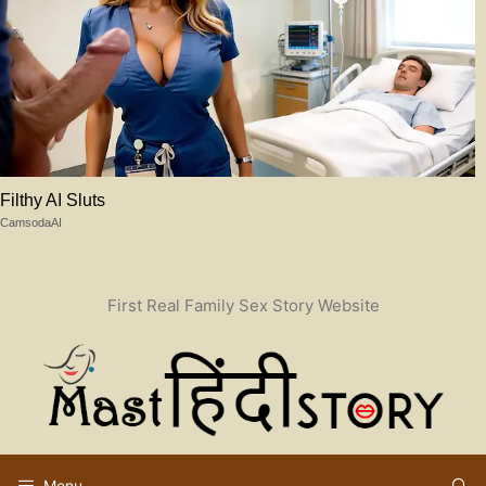
Filthy AI Sluts
CamsodaAI
Skip
First Real Family Sex Story Website
to
content
Menu