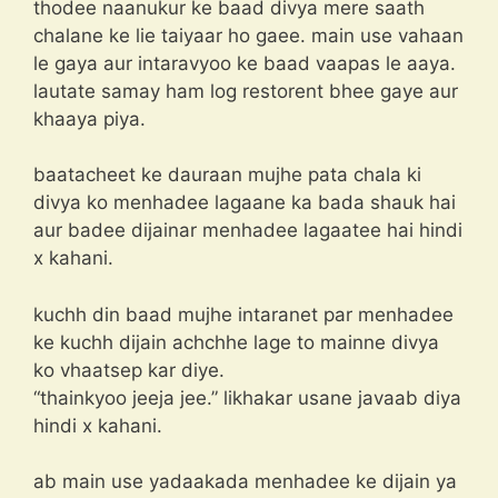
thodee naanukur ke baad divya mere saath
chalane ke lie taiyaar ho gaee. main use vahaan
le gaya aur intaravyoo ke baad vaapas le aaya.
lautate samay ham log restorent bhee gaye aur
khaaya piya.
baatacheet ke dauraan mujhe pata chala ki
divya ko menhadee lagaane ka bada shauk hai
aur badee dijainar menhadee lagaatee hai hindi
x kahani.
kuchh din baad mujhe intaranet par menhadee
ke kuchh dijain achchhe lage to mainne divya
ko vhaatsep kar diye.
“thainkyoo jeeja jee.” likhakar usane javaab diya
hindi x kahani.
ab main use yadaakada menhadee ke dijain ya