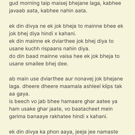
gud morning taip maisej bhejane laga, kabhee
javaab aata, kabhee nahin aata.
ek din divya ne ek jok bheja to mainne bhee ek
jok bhej diya hindi x kahani.
ek din mainne ek dviarthee jok bhej diya to
usane kuchh rispaans nahin diya.
do din baad mainne vaisa hee ek jok bheja to
usane smailee bhej dee.
ab main use dviarthee aur nonavej jok bhejane
laga. dheere dheere maamala ashleel klips tak
aa gaya.
is beech vo jab bhee hamaare ghar aatee ya
ham usake ghar jaate, vo baatacheet mein
garima banaaye rakhatee hindi x kahani.
ek din divya ka phon aaya, jeeja jee namaste