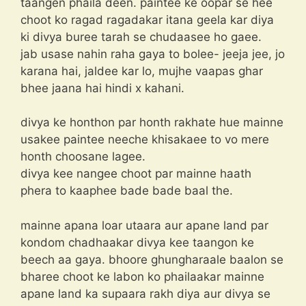
taangen phaila deen. paintee ke oopar se hee
choot ko ragad ragadakar itana geela kar diya
ki divya buree tarah se chudaasee ho gaee.
jab usase nahin raha gaya to bolee- jeeja jee, jo
karana hai, jaldee kar lo, mujhe vaapas ghar
bhee jaana hai hindi x kahani.
divya ke honthon par honth rakhate hue mainne
usakee paintee neeche khisakaee to vo mere
honth choosane lagee.
divya kee nangee choot par mainne haath
phera to kaaphee bade bade baal the.
mainne apana loar utaara aur apane land par
kondom chadhaakar divya kee taangon ke
beech aa gaya. bhoore ghungharaale baalon se
bharee choot ke labon ko phailaakar mainne
apane land ka supaara rakh diya aur divya se