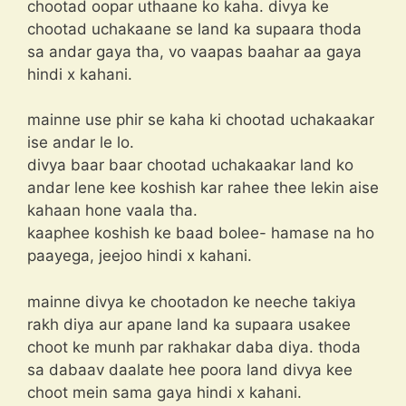
chootad oopar uthaane ko kaha. divya ke
chootad uchakaane se land ka supaara thoda
sa andar gaya tha, vo vaapas baahar aa gaya
hindi x kahani.
mainne use phir se kaha ki chootad uchakaakar
ise andar le lo.
divya baar baar chootad uchakaakar land ko
andar lene kee koshish kar rahee thee lekin aise
kahaan hone vaala tha.
kaaphee koshish ke baad bolee- hamase na ho
paayega, jeejoo hindi x kahani.
mainne divya ke chootadon ke neeche takiya
rakh diya aur apane land ka supaara usakee
choot ke munh par rakhakar daba diya. thoda
sa dabaav daalate hee poora land divya kee
choot mein sama gaya hindi x kahani.