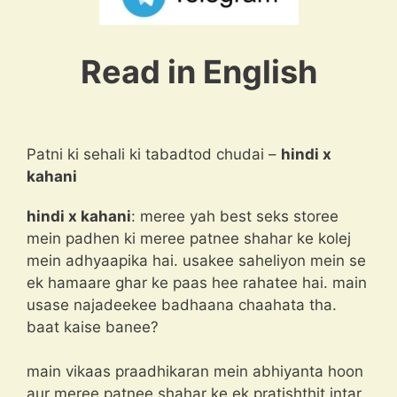
Read in English
Patni ki sehali ki tabadtod chudai –
hindi x
kahani
hindi x kahani
: meree yah best seks storee
mein padhen ki meree patnee shahar ke kolej
mein adhyaapika hai. usakee saheliyon mein se
ek hamaare ghar ke paas hee rahatee hai. main
usase najadeekee badhaana chaahata tha.
baat kaise banee?
main vikaas praadhikaran mein abhiyanta hoon
aur meree patnee shahar ke ek pratishthit intar