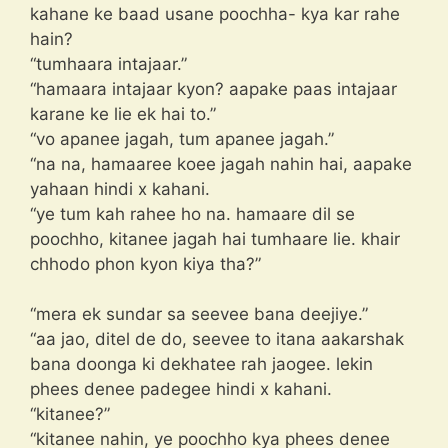
kahane ke baad usane poochha- kya kar rahe
hain?
“tumhaara intajaar.”
“hamaara intajaar kyon? aapake paas intajaar
karane ke lie ek hai to.”
“vo apanee jagah, tum apanee jagah.”
“na na, hamaaree koee jagah nahin hai, aapake
yahaan hindi x kahani.
“ye tum kah rahee ho na. hamaare dil se
poochho, kitanee jagah hai tumhaare lie. khair
chhodo phon kyon kiya tha?”
“mera ek sundar sa seevee bana deejiye.”
“aa jao, ditel de do, seevee to itana aakarshak
bana doonga ki dekhatee rah jaogee. lekin
phees denee padegee hindi x kahani.
“kitanee?”
“kitanee nahin, ye poochho kya phees denee