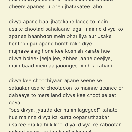
dheere apanee julphen jhatakatee raho.
divya apane baal jhatakane lagee to main
usake chootad sahalaane laga. mainne divya ko
apanee baanhon mein bhar liya aur usake
honthon par apane honth rakh diye.
mujhase alag hone kee koshish karate hue
divya bolee- jeeja jee, abhee jaane deejiye,
main baad mein aa jaoongee hindi x kahani.
divya kee choochiyaan apane seene se
sataakar usake chootadon ko mainne apanee or
dabaaya to mera land divya kee choot se sat
gaya.
“bas divya, jyaada der nahin lagegee!” kahate
hue mainne divya ka kurta oopar uthaakar
usakee bra ka huk khol diya. divya ke kabootar