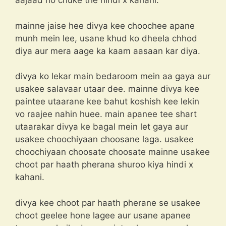
aajaad ho chuke the hindi x kahani.
mainne jaise hee divya kee choochee apane
munh mein lee, usane khud ko dheela chhod
diya aur mera aage ka kaam aasaan kar diya.
divya ko lekar main bedaroom mein aa gaya aur
usakee salavaar utaar dee. mainne divya kee
paintee utaarane kee bahut koshish kee lekin
vo raajee nahin huee. main apanee tee shart
utaarakar divya ke bagal mein let gaya aur
usakee choochiyaan choosane laga. usakee
choochiyaan choosate choosate mainne usakee
choot par haath pherana shuroo kiya hindi x
kahani.
divya kee choot par haath pherane se usakee
choot geelee hone lagee aur usane apanee