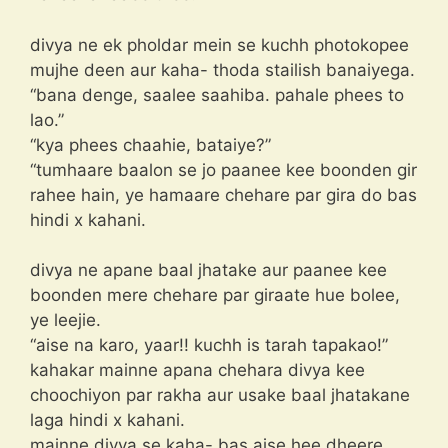
divya ne ek pholdar mein se kuchh photokopee
mujhe deen aur kaha- thoda stailish banaiyega.
“bana denge, saalee saahiba. pahale phees to
lao.”
“kya phees chaahie, bataiye?”
“tumhaare baalon se jo paanee kee boonden gir
rahee hain, ye hamaare chehare par gira do bas
hindi x kahani.
divya ne apane baal jhatake aur paanee kee
boonden mere chehare par giraate hue bolee,
ye leejie.
“aise na karo, yaar!! kuchh is tarah tapakao!”
kahakar mainne apana chehara divya kee
choochiyon par rakha aur usake baal jhatakane
laga hindi x kahani.
mainne divya se kaha- bas aise hee dheere