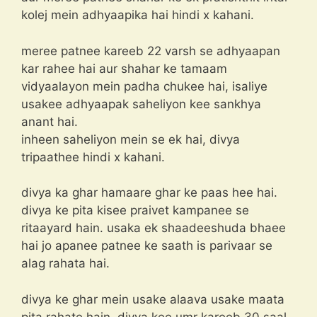
kolej mein adhyaapika hai hindi x kahani.
meree patnee kareeb 22 varsh se adhyaapan
kar rahee hai aur shahar ke tamaam
vidyaalayon mein padha chukee hai, isaliye
usakee adhyaapak saheliyon kee sankhya
anant hai.
inheen saheliyon mein se ek hai, divya
tripaathee hindi x kahani.
divya ka ghar hamaare ghar ke paas hee hai.
divya ke pita kisee praivet kampanee se
ritaayard hain. usaka ek shaadeeshuda bhaee
hai jo apanee patnee ke saath is parivaar se
alag rahata hai.
divya ke ghar mein usake alaava usake maata
pita rahate hain. divya kee umr kareeb 30 saal