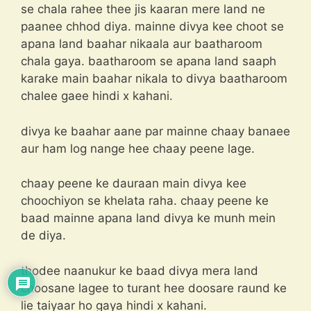
se chala rahee thee jis kaaran mere land ne
paanee chhod diya. mainne divya kee choot se
apana land baahar nikaala aur baatharoom
chala gaya. baatharoom se apana land saaph
karake main baahar nikala to divya baatharoom
chalee gaee hindi x kahani.
divya ke baahar aane par mainne chaay banaee
aur ham log nange hee chaay peene lage.
chaay peene ke dauraan main divya kee
choochiyon se khelata raha. chaay peene ke
baad mainne apana land divya ke munh mein
de diya.
thodee naanukur ke baad divya mera land
choosane lagee to turant hee doosare raund ke
lie taiyaar ho gaya hindi x kahani.