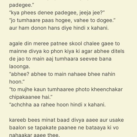
padegee.”
“kya phees denee padegee, jeeja jee?”
“jo tumhaare paas hogee, vahee to dogee.”
aur ham donon hans diye hindi x kahani.
agale din meree patnee skool chalee gaee to
mainne divya ko phon kiya ki agar abhee ditels
de jao to main aaj tumhaara seevee bana
laoonga.
“abhee? abhee to main nahaee bhee nahin
hoon.”
“to mujhe kaun tumhaaree photo kheenchakar
chipakaanee hai.”
“achchha aa rahee hoon hindi x kahani.
kareeb bees minat baad divya aaee aur usake
baalon se tapakate paanee ne bataaya ki vo
nahaakar aaee thee.