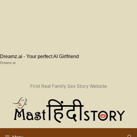
Dreamz.ai - Your perfect AI Girlfriend
Dreamz.ai
Skip
First Real Family Sex Story Website
to
content
Menu