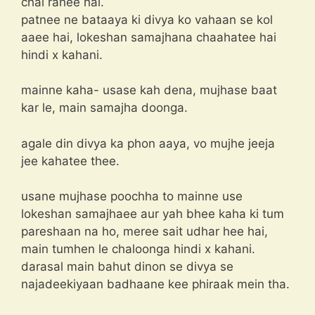
chal rahee hai.
patnee ne bataaya ki divya ko vahaan se kol
aaee hai, lokeshan samajhana chaahatee hai
hindi x kahani.
mainne kaha- usase kah dena, mujhase baat
kar le, main samajha doonga.
agale din divya ka phon aaya, vo mujhe jeeja
jee kahatee thee.
usane mujhase poochha to mainne use
lokeshan samajhaee aur yah bhee kaha ki tum
pareshaan na ho, meree sait udhar hee hai,
main tumhen le chaloonga hindi x kahani.
darasal main bahut dinon se divya se
najadeekiyaan badhaane kee phiraak mein tha.